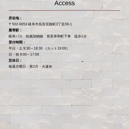
Access
所在地：
〒502-0053 岐阜市長良宮路町3丁目39-1
最寄駅：
岐阜バス 松籟加納線 長良幸和町下車 徒歩1分
受付時間：
平日・土 9:30～18:30 （カット19:00）
日・祝 9:00～17:00
定休日：
毎週月曜日・第3月・火連休