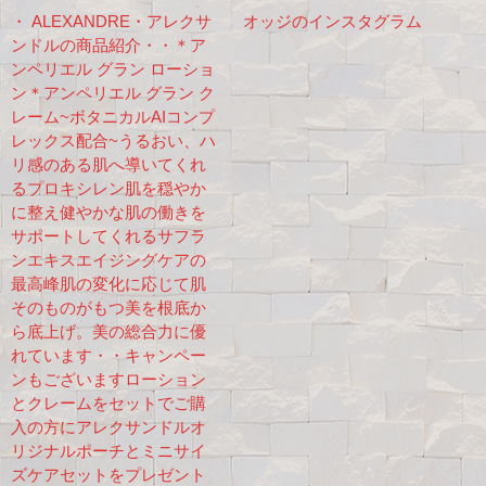
・ ALEXANDRE・アレクサ
オッジのインスタグラム
ンドルの商品紹介・・＊ア
ンペリエル グラン ローショ
ン＊アンペリエル グラン ク
レーム~ボタニカルAIコンプ
レックス配合~うるおい、ハ
リ感のある肌へ導いてくれ
るプロキシレン肌を穏やか
に整え健やかな肌の働きを
サポートしてくれるサフラ
ンエキスエイジングケアの
最高峰肌の変化に応じて肌
そのものがもつ美を根底か
ら底上げ。美の総合力に優
れています・・キャンペー
ンもございますローション
とクレームをセットでご購
入の方にアレクサンドルオ
リジナルポーチとミニサイ
ズケアセットをプレゼント