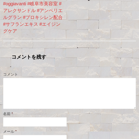
#oggiavanti #岐阜市美容室 #
アレクサンドル #アンペリエ
ルグラン #プロキシレン配合
#サフランエキス #エイジン
グケア
コメントを残す
コメント
名前
*
メール
*