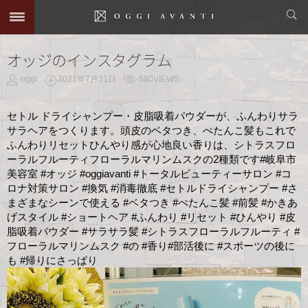
オッジのインスタグラム
oggi
2021年7月31日
680VIEWS
セトル ドライシャンプー・皮脂吸着パウダーが、ふんわりサラ
サラヘアをつくります。頭皮のベタつき、ぺたんこ髪もこれで
ふんわりリセットひんやり感が心地良い香りは、シトラスフロ
ーラルフルーティフローラルマリンムスクの2種類です#岐阜市
美容室 #オッジ #oggiavanti #トータルビューティーサロン #コ
ロナ対策サロン #換気 #消毒徹底 #セトルドライシャンプー #さ
まざまなシーンで使える #ベタつき #ぺたんこ髪 #前髪 #かきあ
げスタイル #ショートヘア #ふんわり #リセット #ひんやり #皮
脂吸着パウダー #サラサラ髪 #シトラスフローラルフルーティ #
フローラルマリンムスク #の #香り#部活後に #スポーツの後に
も #帰りにさっぱり