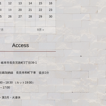
1
12
13
14
15
16
8
19
20
21
22
23
5
26
27
28
29
30
7月
9月 »
Access
53 岐阜市長良宮路町3丁目39-1
松籟加納線 長良幸和町下車 徒歩1分
30～18:30 （カット19:00）
～17:00
・第3月・火連休