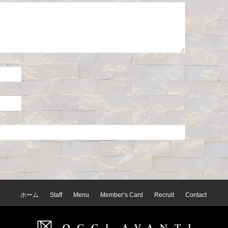
ホーム
Staff
Menu
Member’s Card
Recruit
Contact