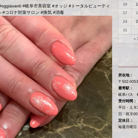
10
1
giavanti #岐阜市美容室 #オッジ #トータルビューティ
 #コロナ対策サロン #換気 #消毒
17
1
24
2
31
« 
所在地：
〒502-00
最寄駅：
岐阜バス 
受付時間：
平日・土 9:
日・祝 9:00
定休日：
毎週月曜日