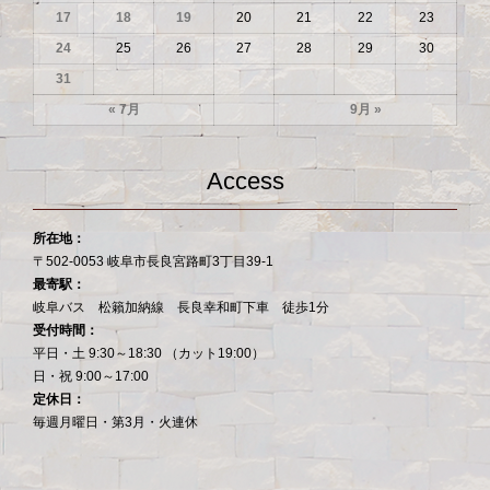
17
18
19
20
21
22
23
24
25
26
27
28
29
30
31
« 7月
9月 »
Access
所在地：
〒502-0053 岐阜市長良宮路町3丁目39-1
最寄駅：
岐阜バス 松籟加納線 長良幸和町下車 徒歩1分
受付時間：
平日・土 9:30～18:30 （カット19:00）
日・祝 9:00～17:00
定休日：
毎週月曜日・第3月・火連休