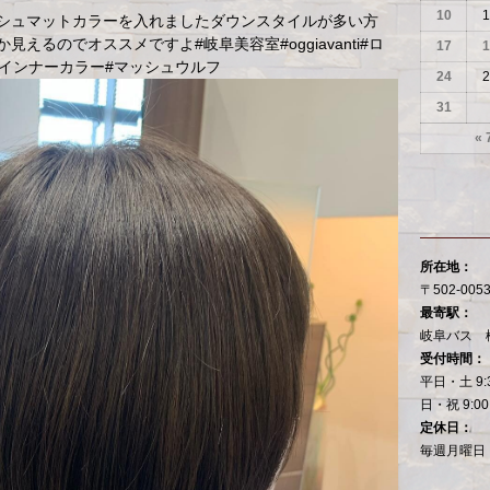
10
1
シュマットカラーを入れましたダウンスタイルが多い方
るのでオススメですよ#岐阜美容室#oggiavanti#ロ
17
1
インナーカラー#マッシュウルフ
24
2
31
« 
所在地：
〒502-00
最寄駅：
岐阜バス 
受付時間：
平日・土 9:
日・祝 9:00
定休日：
毎週月曜日