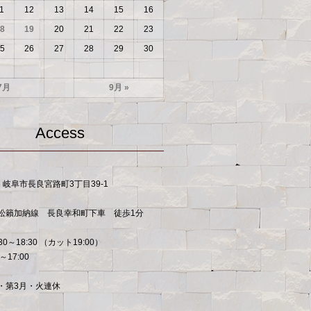
1
12
13
14
15
16
8
19
20
21
22
23
5
26
27
28
29
30
7月
9月 »
Access
53 岐阜市長良宮路町3丁目39-1
松籟加納線 長良幸和町下車 徒歩1分
30～18:30 （カット19:00）
～17:00
・第3月・火連休