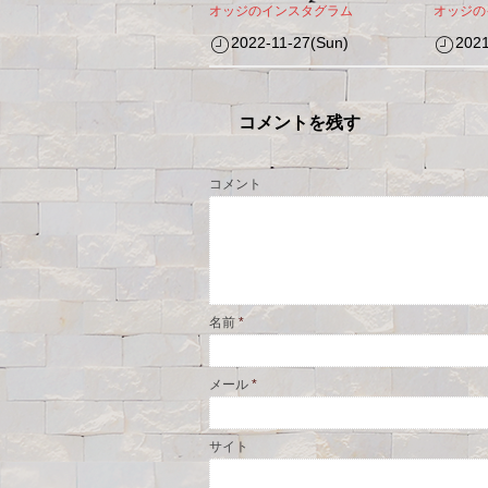
オッジのインスタグラム
オッジの
2022-11-27(Sun)
2021
コメントを残す
コメント
名前
*
メール
*
サイト