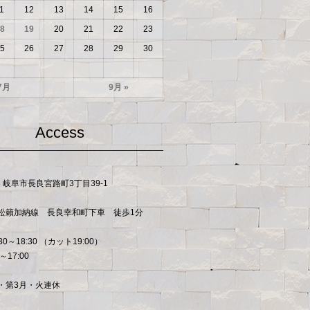
1
12
13
14
15
16
8
19
20
21
22
23
5
26
27
28
29
30
7月
9月 »
Access
53 岐阜市長良宮路町3丁目39-1
松籟加納線 長良幸和町下車 徒歩1分
30～18:30 （カット19:00）
～17:00
・第3月・火連休