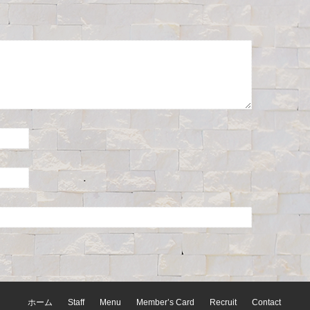
ホーム
Staff
Menu
Member’s Card
Recruit
Contact