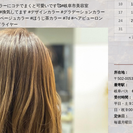
10
1
ラーにコテでまくと可愛いです🥰#岐阜市美容室
美容室 #換気してます #デザインカラー #グラデーションカラー
17
1
ベージュカラー #ほうじ茶カラー #7d #ヘアビューロン
24
2
 #ドライヤー
31
« 
所在地：
〒502-00
最寄駅：
岐阜バス 
受付時間：
平日・土 9:
日・祝 9:00
定休日：
毎週月曜日