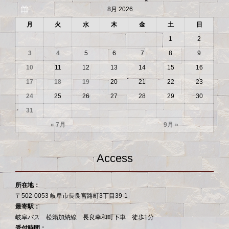
8月 2026
月
火
水
木
金
土
日
1
2
3
4
5
6
7
8
9
10
11
12
13
14
15
16
17
18
19
20
21
22
23
24
25
26
27
28
29
30
31
« 7月
9月 »
Access
所在地：
〒502-0053 岐阜市長良宮路町3丁目39-1
最寄駅：
岐阜バス 松籟加納線 長良幸和町下車 徒歩1分
受付時間：