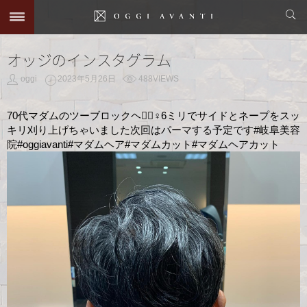
オッジのインスタグラム
oggi
2023年5月26日
488VIEWS
70代マダムのツーブロックヘア🏻‍♀️6ミリでサイドとネープをスッ
キリ刈り上げちゃいました次回はパーマする予定です#岐阜美容
院#oggiavanti#マダムヘア#マダムカット#マダムヘアカット