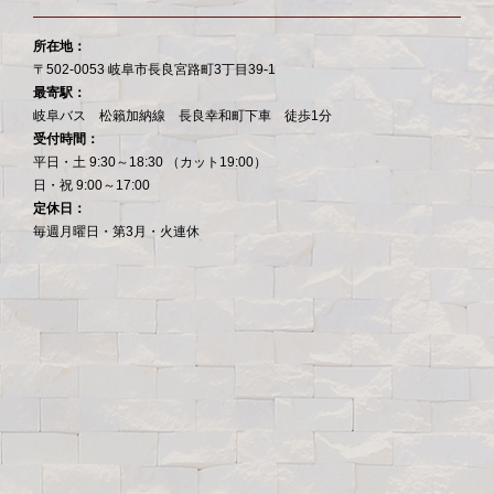
所在地：
〒502-0053 岐阜市長良宮路町3丁目39-1
最寄駅：
岐阜バス 松籟加納線 長良幸和町下車 徒歩1分
受付時間：
平日・土 9:30～18:30 （カット19:00）
日・祝 9:00～17:00
定休日：
毎週月曜日・第3月・火連休