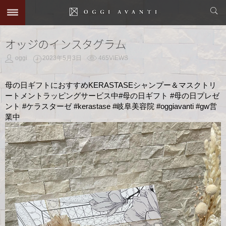
オッジのインスタグラム
oggi
2023年5月3日
465VIEWS
母の日ギフトにおすすめKERASTASEシャンプー＆マスクトリ
ートメントラッピングサービス中︎#母の日ギフト #母の日プレゼ
ント #ケラスターゼ #kerastase #岐阜美容院 #oggiavanti #gw営
業中