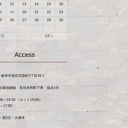
1
12
13
14
15
16
8
19
20
21
22
23
5
26
27
28
29
30
7月
9月 »
Access
53 岐阜市長良宮路町3丁目39-1
松籟加納線 長良幸和町下車 徒歩1分
30～18:30 （カット19:00）
～17:00
・第3月・火連休