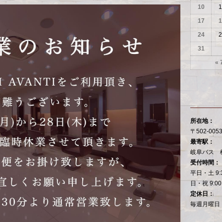
10
1
17
1
24
2
31
« 
所在地：
〒502-00
最寄駅：
岐阜バス 
受付時間：
平日・土 9:
日・祝 9:00
定休日：
毎週月曜日