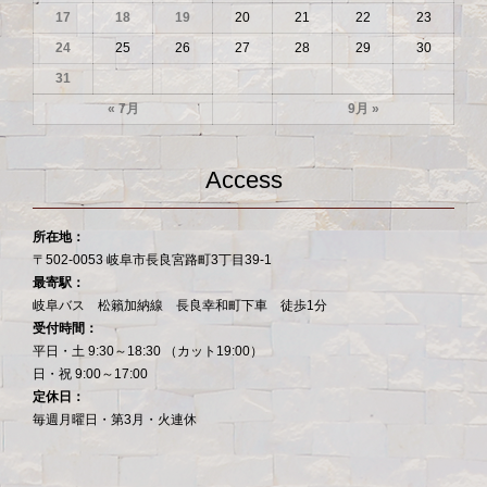
17
18
19
20
21
22
23
24
25
26
27
28
29
30
31
« 7月
9月 »
Access
所在地：
〒502-0053 岐阜市長良宮路町3丁目39-1
最寄駅：
岐阜バス 松籟加納線 長良幸和町下車 徒歩1分
受付時間：
平日・土 9:30～18:30 （カット19:00）
日・祝 9:00～17:00
定休日：
毎週月曜日・第3月・火連休