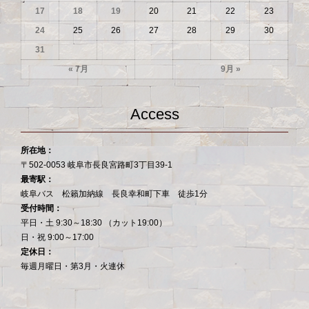
17
18
19
20
21
22
23
24
25
26
27
28
29
30
31
« 7月
9月 »
Access
所在地：
〒502-0053 岐阜市長良宮路町3丁目39-1
最寄駅：
岐阜バス 松籟加納線 長良幸和町下車 徒歩1分
受付時間：
平日・土 9:30～18:30 （カット19:00）
日・祝 9:00～17:00
定休日：
毎週月曜日・第3月・火連休